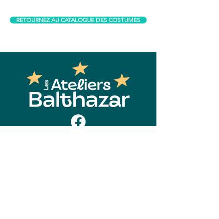
RETOURNEZ AU CATALOGUE DES COSTUMES
Contact
Les Ateliers Balthazar
2850, Boul. Wilfrid-Hamel, suite 300
Québec (Québec) G1P 2J1
418-780-3004
info@ateliersbalthazar.com