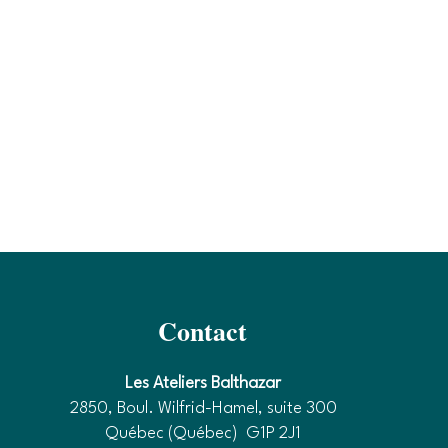
Contact
Les Ateliers Balthazar
2850, Boul. Wilfrid-Hamel, suite 300
Québec (Québec) G1P 2J1