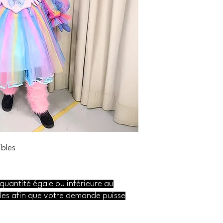
ibles
 quantité égale ou inférieure au
es afin que votre demande puisse