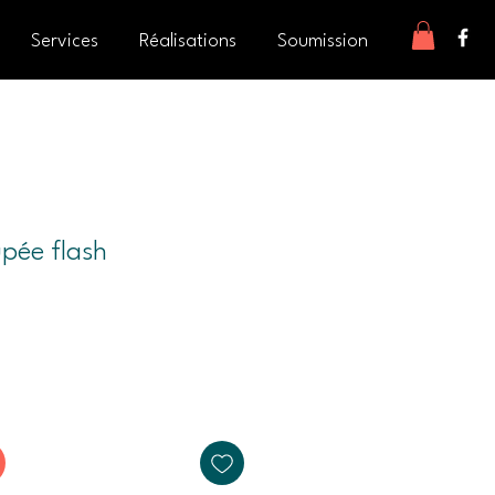
Services
Réalisations
Soumission
pée flash