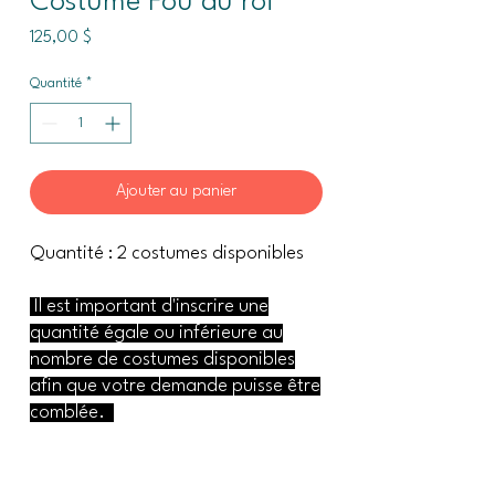
Costume Fou du roi
Prix
125,00 $
Quantité
*
Ajouter au panier
Quantité : 2 costumes disponibles
Il est important d'inscrire une
quantité égale ou inférieure au
nombre de costumes disponibles
afin que votre demande puisse être
comblée.