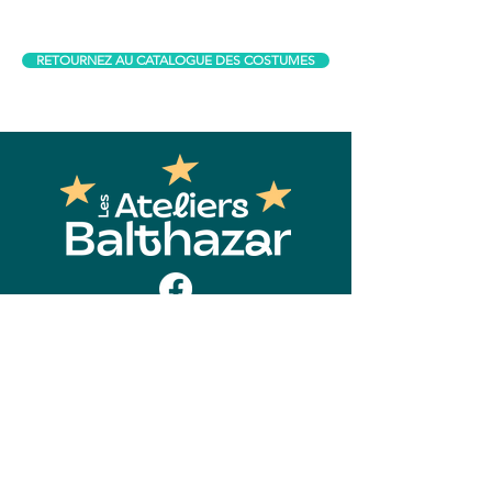
RETOURNEZ AU CATALOGUE DES COSTUMES
Contact
Les Ateliers Balthazar
2850, Boul. Wilfrid-Hamel, suite 300
Québec (Québec) G1P 2J1
418-780-3004
info@ateliersbalthazar.com