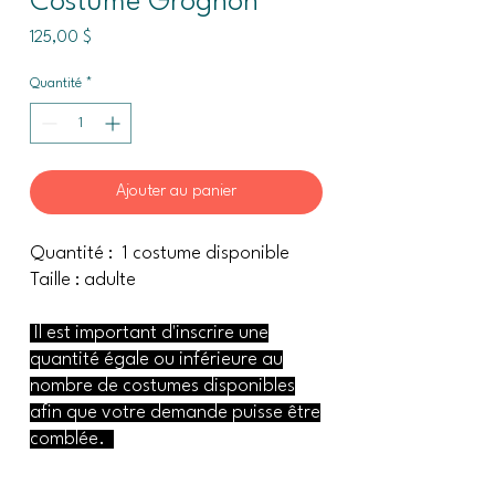
Costume Grognon
Prix
125,00 $
Quantité
*
Ajouter au panier
Quantité : 1 costume disponible
Taille : adulte
Il est important d'inscrire une
quantité égale ou inférieure au
nombre de costumes disponibles
afin que votre demande puisse être
comblée.