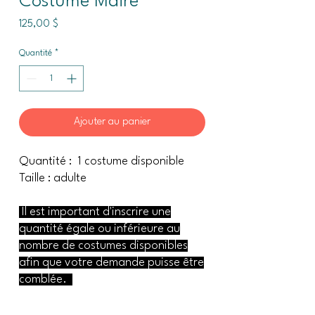
Costume Maire
Prix
125,00 $
Quantité
*
Ajouter au panier
Quantité : 1 costume disponible
Taille : adulte
Il est important d'inscrire une
quantité égale ou inférieure au
nombre de costumes disponibles
afin que votre demande puisse être
comblée.